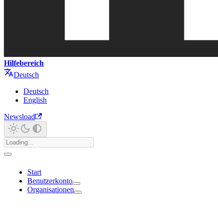
Hilfebereich
Deutsch
Deutsch
English
Newsload
Start
Benutzerkonto
Organisationen