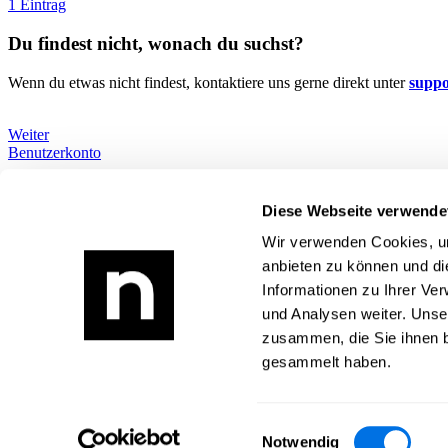
1 Eintrag
Du findest nicht, wonach du suchst?
Wenn du etwas nicht findest, kontaktiere uns gerne direkt unter
supp
Weiter
Benutzerkonto
Wie können wir dir helfen?
Alle Themen
Diese Webseite verwende
Du findest nicht, wonach du suchst?
Wir verwenden Cookies, um
Newsload
anbieten zu können und di
Informationen zu Ihrer Ve
Was ist Newsload?
Zur Newsload App
und Analysen weiter. Unse
zusammen, die Sie ihnen b
Rechtliches
gesammelt haben.
Impressum
Datenschutz
AGB
Einwilligungsauswahl
Kontakt
Notwendig