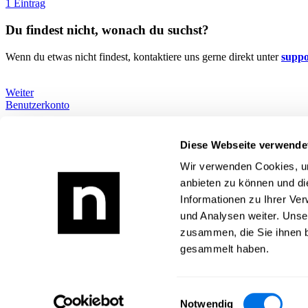
1 Eintrag
Du findest nicht, wonach du suchst?
Wenn du etwas nicht findest, kontaktiere uns gerne direkt unter
supp
Weiter
Benutzerkonto
Wie können wir dir helfen?
Alle Themen
Diese Webseite verwende
Du findest nicht, wonach du suchst?
Wir verwenden Cookies, um
Newsload
anbieten zu können und di
Informationen zu Ihrer Ve
Was ist Newsload?
Zur Newsload App
und Analysen weiter. Unse
zusammen, die Sie ihnen b
Rechtliches
gesammelt haben.
Impressum
Datenschutz
AGB
Einwilligungsauswahl
Kontakt
Notwendig