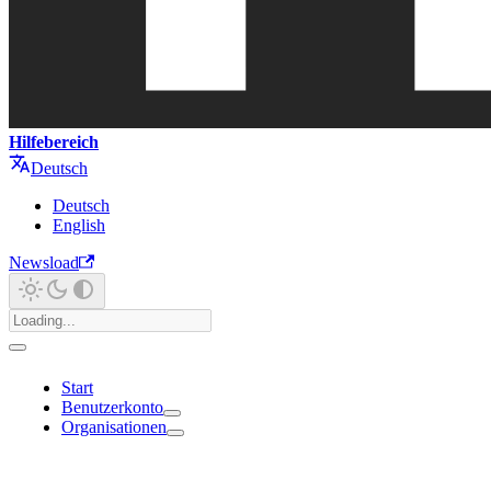
Hilfebereich
Deutsch
Deutsch
English
Newsload
Start
Benutzerkonto
Organisationen