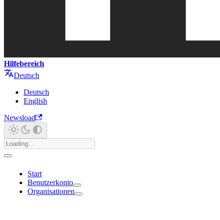
Hilfebereich
Deutsch
Deutsch
English
Newsload
Start
Benutzerkonto
Organisationen