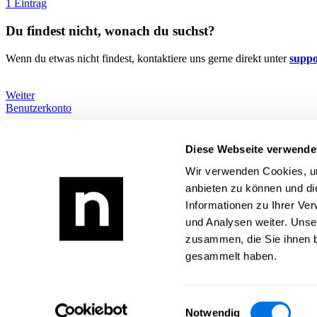
1 Eintrag
Du findest nicht, wonach du suchst?
Wenn du etwas nicht findest, kontaktiere uns gerne direkt unter
supp
Weiter
Benutzerkonto
Wie können wir dir helfen?
Alle Themen
Diese Webseite verwende
Du findest nicht, wonach du suchst?
Wir verwenden Cookies, um
Newsload
anbieten zu können und di
Informationen zu Ihrer Ve
Was ist Newsload?
Zur Newsload App
und Analysen weiter. Unse
zusammen, die Sie ihnen b
Rechtliches
gesammelt haben.
Impressum
Datenschutz
AGB
Einwilligungsauswahl
Kontakt
Notwendig