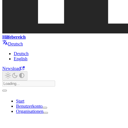
Hilfebereich
Deutsch
Deutsch
English
Newsload
Start
Benutzerkonto
Organisationen