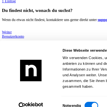
1 Eintrag
Du findest nicht, wonach du suchst?
Wenn du etwas nicht findest, kontaktiere uns gerne direkt unter
supp
Weiter
Benutzerkonto
Wie können wir dir helfen?
Alle Themen
Diese Webseite verwende
Du findest nicht, wonach du suchst?
Wir verwenden Cookies, um
Newsload
anbieten zu können und di
Informationen zu Ihrer Ve
Was ist Newsload?
Zur Newsload App
und Analysen weiter. Unse
zusammen, die Sie ihnen b
Rechtliches
gesammelt haben.
Impressum
Datenschutz
AGB
Einwilligungsauswahl
Kontakt
Notwendig