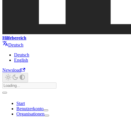
Hilfebereich
Deutsch
Deutsch
English
Newsload
Start
Benutzerkonto
Organisationen