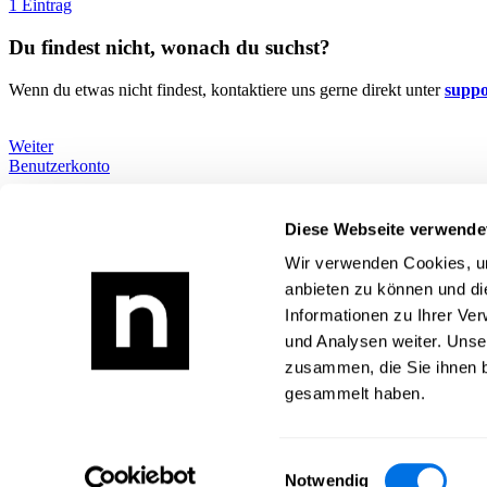
1 Eintrag
Du findest nicht, wonach du suchst?
Wenn du etwas nicht findest, kontaktiere uns gerne direkt unter
supp
Weiter
Benutzerkonto
Wie können wir dir helfen?
Alle Themen
Diese Webseite verwende
Du findest nicht, wonach du suchst?
Wir verwenden Cookies, um
Newsload
anbieten zu können und di
Informationen zu Ihrer Ve
Was ist Newsload?
Zur Newsload App
und Analysen weiter. Unse
zusammen, die Sie ihnen b
Rechtliches
gesammelt haben.
Impressum
Datenschutz
AGB
Einwilligungsauswahl
Kontakt
Notwendig